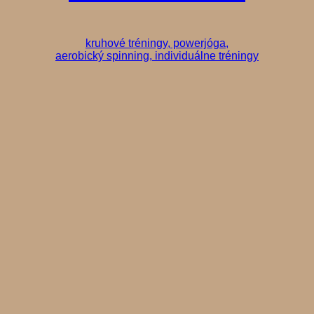
kruhové tréningy, powerjóga,
aerobický spinning, individuálne tréningy