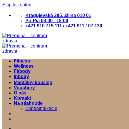
Skip to content
Kragujevská 385. Žilina 010 01
Po-Pia 08:00 - 18:00
+421 910 715 111 / +421 911 107 130
Fitness
Wellness
Fitbody
Inbody
Mentálny koučing
Vouchery
O nás
Kontakt
Na stiahnutie
Kontraindikácie